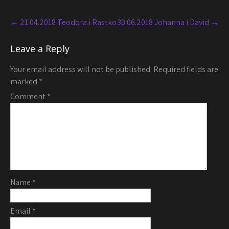
Post
navigation
←
21.04.2018 Teodora i Rastko
30.06.2018 Johanna i David
→
Leave a Reply
Your email address will not be published.
Required fields are
marked
*
Comment
*
Name
*
Email
*